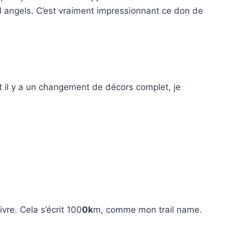
rail angels. C’est vraiment impressionnant ce don de
t il y a un changement de décors complet, je
vre. Cela s’écrit 100
0k
m, comme mon trail name.