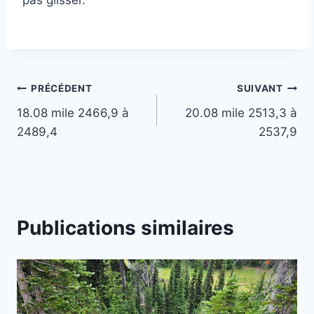
Navigation
PRÉCÉDENT
SUIVANT
18.08 mile 2466,9 à
20.08 mile 2513,3 à
de
2489,4
2537,9
l’article
Publications similaires