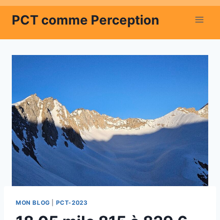
Aller
PCT comme Perception
au
contenu
MON BLOG
|
PCT-2023