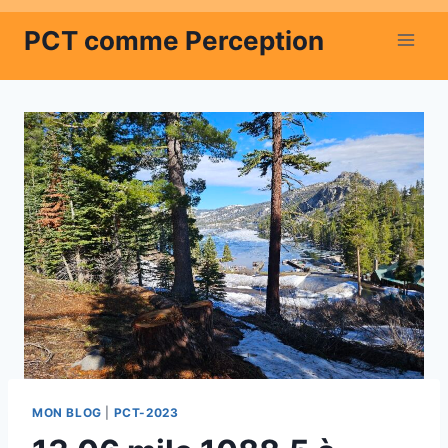
Aller
PCT comme Perception
au
contenu
MON BLOG
|
PCT-2023