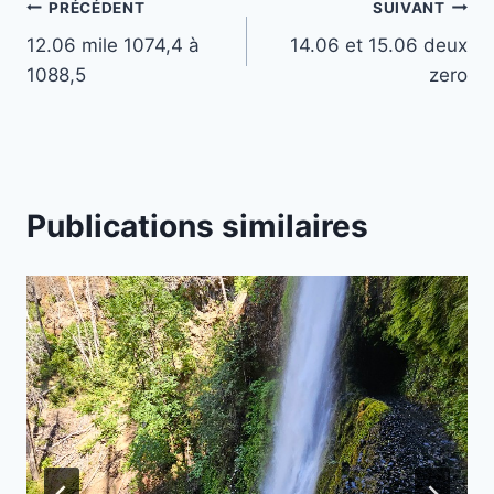
Navigation
PRÉCÉDENT
SUIVANT
12.06 mile 1074,4 à
14.06 et 15.06 deux
de
1088,5
zero
l’article
Publications similaires